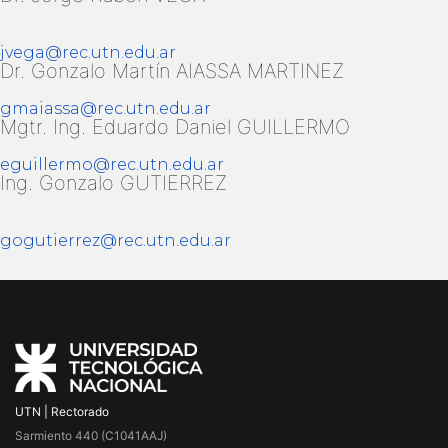
jvega@rec.utn.edu.ar
Dr. Gonzalo Martín AIASSA MARTINEZ
gmaiassa@rec.utn.edu.ar
Mgtr. Ing. Eduardo Daniel GUILLERMO
eguillermo@rec.utn.edu.ar
Ing. Gonzalo GUTIERREZ
gogutierrez@rec.utn.edu.ar
UTN | Rectorado
Sarmiento 440 (C1041AAJ)