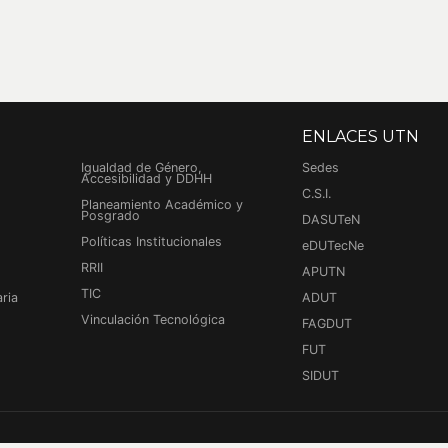
ENLACES UTN
Igualdad de Género,
Sedes
Accesibilidad y DDHH
C.S.I.
Planeamiento Académico y
Posgrado
DASUTeN
Políticas Institucionales
eDUTecNe
RRII
APUTN
TIC
ria
ADUT
Vinculación Tecnológica
FAGDUT
FUT
SIDUT