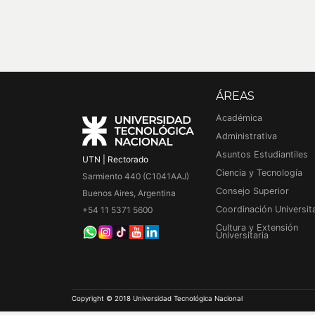
ÁREAS
Académica
Administrativa
Asuntos Estudiantiles
UTN | Rectorado
Ciencia y Tecnología
Sarmiento 440 (C1041AAJ)
Consejo Superior
Buenos Aires, Argentina
Coordinación Universita
+54 11 5371 5600
Cultura y Extensión
Universitaria
Copyright © 2018 Universidad Tecnológica Nacional