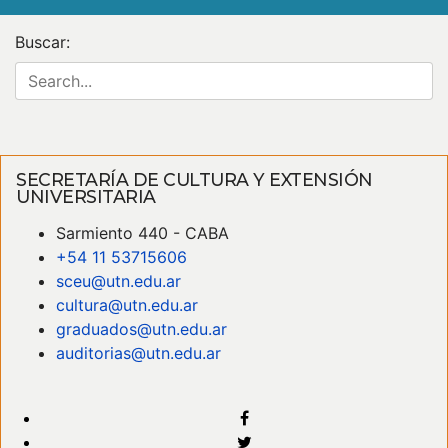
Buscar:
SECRETARÍA DE CULTURA Y EXTENSIÓN
UNIVERSITARIA
Sarmiento 440 - CABA
+54 11 53715606
sceu@utn.edu.ar
cultura@utn.edu.ar
graduados@utn.edu.ar
auditorias@utn.edu.ar