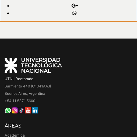
UTN | Rectorado
Sarmiento 440 (C1041AAJ)
Buenos Aires, Argentina
+54 11 5371 5600
ÁREAS
Académica