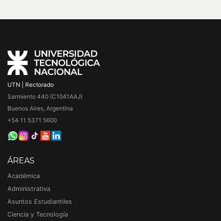
UTN | Rectorado
Sarmiento 440 (C1041AAJ)
Buenos Aires, Argentina
+54 11 5371 5600
ÁREAS
Académica
Administrativa
Asuntos Estudiantiles
Ciencia y Tecnología