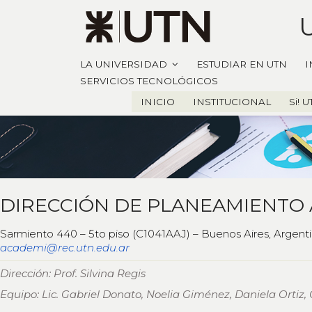
LA UNIVERSIDAD
ESTUDIAR EN UTN
I
SERVICIOS TECNOLÓGICOS
INICIO
INSTITUCIONAL
Si! 
DIRECCIÓN DE PLANEAMIENTO
Sarmiento 440 – 5to piso (C1041AAJ) – Buenos Aires, Argent
academi@rec.utn.edu.ar
Dirección: Prof. Silvina Regis
Equipo: Lic. Gabriel Donato, Noelia Giménez, Daniela Ortiz,