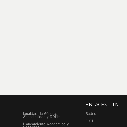
ENLACES UTN
Igualdad de Género,
Sedes
Accesibilidad y DDHH
C.S.I.
Planeamiento Académico y