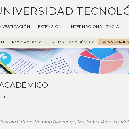
UNIVERSIDAD TECNOL
NVESTIGACIÓN
EXTENSIÓN
INTERNACIONALIZACIÓN
UTN
POSGRADO
CALIDAD ACADÉMICA
PLANEAMIE
 ACADÉMICO
ina
 Cynthia Ortega, Romina Alvarenga, Mg. Isabel Venazco, Mati