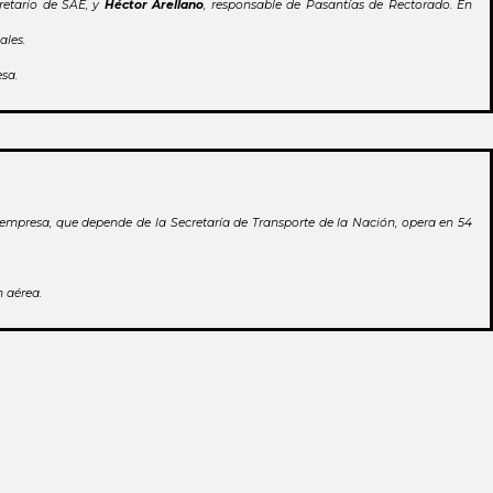
cretario de SAE, y
Héctor Arellano
, responsable de Pasantías de Rectorado. En
ales.
sa.
empresa, que depende de la Secretaría de Transporte de la Nación, opera en 54
n aérea.