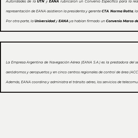
Autoridades de la
UTN
y
EANA
rubricaron un Convenio Específico para la real
representación de EANA asistieron la presidenta y gerente
CTA
.
Norma Rotta
, 
Por otra parte, la
Universidad
y
EANA
ya habían firmado un
Convenio Marco d
La Empresa Argentina de Navegación Aérea (EANA S.A.) es la prestadora del se
aeródromos y aeropuertos y en cinco centros regionales de control de área (ACC
Además, EANA coordina y administra el tránsito aéreo, los servicios de telecomu