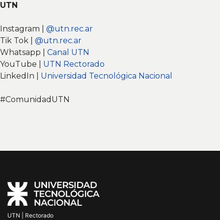
UTN
Instagram |
@utn.rec.ar
Tik Tok |
@utn.rec.ar
Whatsapp |
Canal UTN
YouTube |
UTN Rectorado
LinkedIn |
Universidad Tecnológica Nacional
#ComunidadUTN
UTN | Rectorado