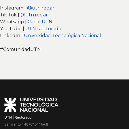
Instagram |
@utn.rec.ar
Tik Tok |
@utn.rec.ar
Whatsapp |
Canal UTN
YouTube |
UTN Rectorado
LinkedIn |
Universidad Tecnológica Nacional
#ComunidadUTN
UTN | Rectorado
Sarmiento 440 (C1041AAJ)