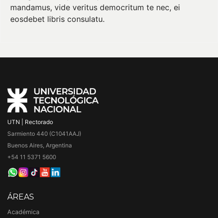
mandamus, vide veritus democritum te nec, ei
eosdebet libris consulatu.
UTN | Rectorado
Sarmiento 440 (C1041AAJ)
Buenos Aires, Argentina
+54 11 5371 5600
ÁREAS
Académica