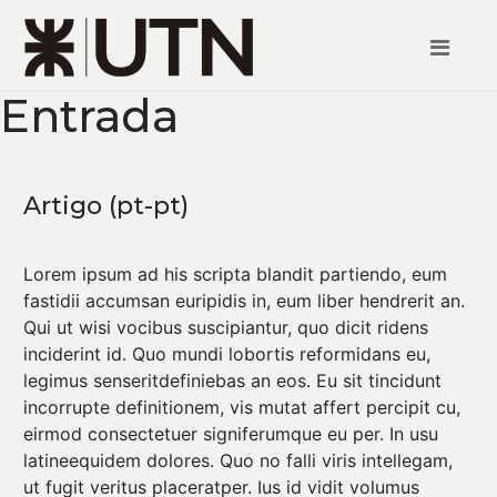
Entrada
Artigo (pt-pt)
Lorem ipsum ad his scripta blandit partiendo, eum
fastidii accumsan euripidis in, eum liber hendrerit an.
Qui ut wisi vocibus suscipiantur, quo dicit ridens
inciderint id. Quo mundi lobortis reformidans eu,
legimus senseritdefiniebas an eos. Eu sit tincidunt
incorrupte definitionem, vis mutat affert percipit cu,
eirmod consectetuer signiferumque eu per. In usu
latineequidem dolores. Quo no falli viris intellegam,
ut fugit veritus placeratper. Ius id vidit volumus